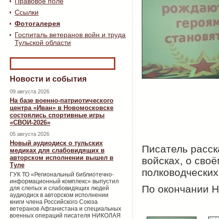
Правовое поле
Ссылки
Фотогалерея
Госпиталь ветеранов войн и труда
Тульской области
Новости и события
09 августа 2026
На базе военно-патриотического
центра «Иван» в Новомосковске
состоялись спортивные игры
«СВОИ-2026»
05 августа 2026
Новый аудиодиск о тульских
Писатель расск
медиках для слабовидящих в
авторском исполнении вышел в
войсках, о сво
Туле
полководческих
ГУК ТО «Региональный библиотечно-
информационный комплекс» выпустил
По окончании Н
для слепых и слабовидящих людей
аудиодиск в авторском исполнении
книги члена Российского Союза
ветеранов Афганистана и специальных
военных операций писателя НИКОЛАЯ