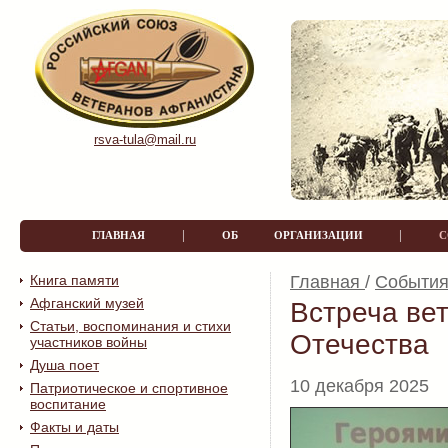
rsva-tula@mail.ru
|
|
ГЛАВНАЯ
ОБ ОРГАНИЗАЦИИ
Книга памяти
Главная
/
События
Афганский музей
Встреча ве
Статьи, воспоминания и стихи
Отечества
участников войны
Душа поет
10 декабря 2025
Патриотическое и спортивное
воспитание
Факты и даты