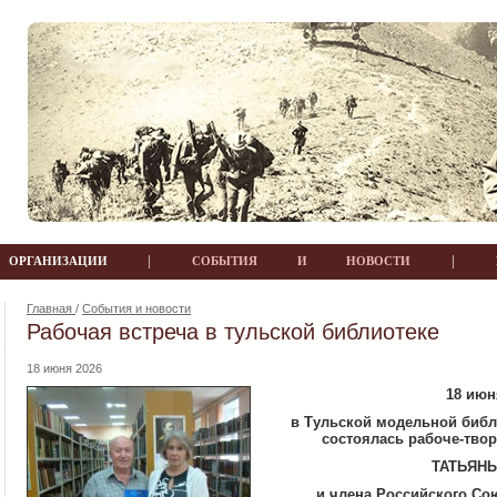
|
|
РГАНИЗАЦИИ
СОБЫТИЯ И НОВОСТИ
Главная
/
События и новости
Рабочая встреча в тульской библиотеке
18 июня 2026
18 июн
в Тульской модельной библ
состоялась рабоче-тво
ТАТЬЯН
и члена Российского Со