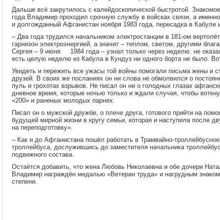
Дальше всё закрутилось с калейдоскопической быстротой. Знакомое 
года Владимир проходил срочную службу в войсках связи, а именно
и долгожданный Афганистан ноября 1983 года, пересадка в Кабуле и
– Два года трудился начальником электростанции в 181-ом вертолёт
гарнизон электроэнергией, а значит – теплом, светом, другими бла
Сергея – 9 июня 1984 года – узнал только через неделю: не оказа
есть целую неделю из Кабула в Кундуз ни одного борта не было. Вот
Увидеть и пережить все ужасы той войны помогали письма жены и с
друзей. В своих же посланиях он ни слова не обмолвился о постоян
пуль и грохотах взрывов. Не писал он ни о голодных глазах афганск
дневное время, которые ночью только и ждали случая, чтобы воткнут
«200» и раненых молодых парнях.
Писал он о мужской дружбе, о плече друга, готового прийти на пом
будущей мирной жизни в кругу семьи, которая и наступила после д
на переподготовку».
– Как и до Афганистана пошёл работать в Трамвайно-троллейбусно
троллейбуса, дослужившись до заместителя начальника троллейбус
подвижного состава.
Остаётся добавить, что жена Любовь Николаевна и обе дочери Ната
Владимир награждён медалью «Ветеран труда» и нагрудным знаком 
степени.