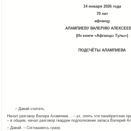
14 января 2026 года
70 лет
афганцу
АЛАМПИЕВУ ВАЛЕРИЮ АЛЕКСЕЕ
(Из книги «Афганцы Тулы»)
ПОДСЧЁ
ТЫ
АЛАМПИЕВА
– Давай считать.
Начал разговор Валера Алампиев… – ух, опять эти панибратские пр
– в общем, начал разговор гвардии подполковник запаса Валерий А
– Давай. – Соглашаюсь сразу.