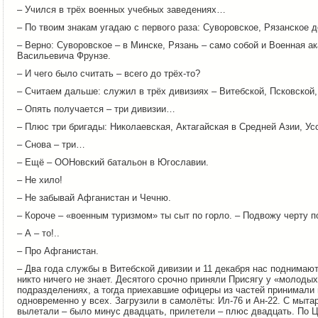
– Учился в трёх военных учебных заведениях…
– По твоим знакам угадаю с первого раза: Суворовское, Рязанское 
– Верно: Суворовское – в Минске, Рязань – само собой и Военная 
Васильевича Фрунзе.
– И чего было считать – всего до трёх-то?
– Считаем дальше: служил в трёх дивизиях – Витебской, Псковской
– Опять получается – три дивизии…
– Плюс три бригады: Николаевская, Актагайская в Средней Азии, У
– Снова – три…
– Ещё – ООНовский батальон в Югославии.
– Не хило!
– Не забывай Афганистан и Чечню.
– Короче – «военным туризмом» ты сыт по горло. – Подвожу черту п
– А – то!..
– Про Афганистан.
– Два года службы в Витебской дивизии и 11 декабря нас поднимают 
никто ничего не знает. Десятого срочно приняли Присягу у «молоды
подразделениях, а тогда приехавшие офицеры из частей принимали 
одновременно у всех. Загрузили в самолёты: Ил-76 и Ан-22. С мыта
вылетали – было минус двадцать, прилетели – плюс двадцать. По Ц