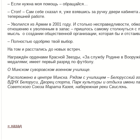
– Если нужна моя помощь – обращайся…
– Стоп! – Сам себе сказал я, уже взявшись за ручку двери кабинета
теперешней работе.
– Уволился из Армии в 2001 году. И столько несправедливости, обм
отношению к уволенным в запас – пришлось самому столкнуться с 
мысль о создании общественной организации, которая бы и отстаива
– Полностью одобряю твой выбор.
На том и расстались до новых встреч.
Награждён орденами Красной Звезды, «За службу Родине в Вооруж
медалями; имеет первый разряд по футболу.
О Минском суворовском военном училище.
Расположено в центре Минска. Рядом с училищем – Белорусский 
ВДНХ Белоруси, Дворец спорта, Парк культуры и отдыха имени п
Советского Союза Марата Казея, набережная реки Свислочь.
« назад