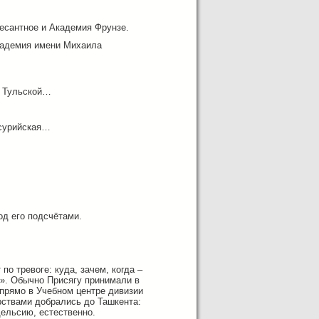
десантное и Академия Фрунзе.
академия имени Михаила
, Тульской…
ссурийская…
од его подсчётами.
по тревоге: куда, зачем, когда –
х». Обычно Присягу принимали в
прямо в Учебном центре дивизии
рствами добрались до Ташкента:
ельсию, естественно.