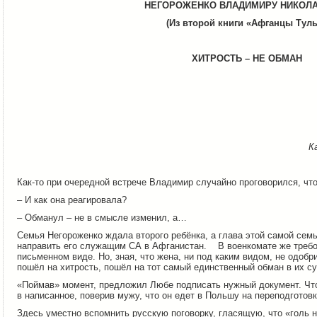
НЕГОРОЖЕНКО ВЛАДИМИРУ НИКОЛ
(Из второй книги «Афганцы Тул
ХИТРОСТЬ – НЕ ОБМАН
К
Как-то при очередной встрече Владимир случайно проговорился, что
– И как она реагировала?
– Обманул – не в смысле изменил, а…
Семья Негороженко ждала второго ребёнка, а глава этой самой семь
направить его служащим СА в Афганистан. В военкомате же требов
письменном виде. Но, зная, что жена, ни под каким видом, не одобр
пошёл на хитрость, пошёл на тот самый единственный обман в их с
«Поймав» момент, предложил Любе подписать нужный документ. Что 
в написанное, поверив мужу, что он едет в Польшу на переподготовк
Здесь уместно вспомнить русскую поговорку, гласящую, что «голь 