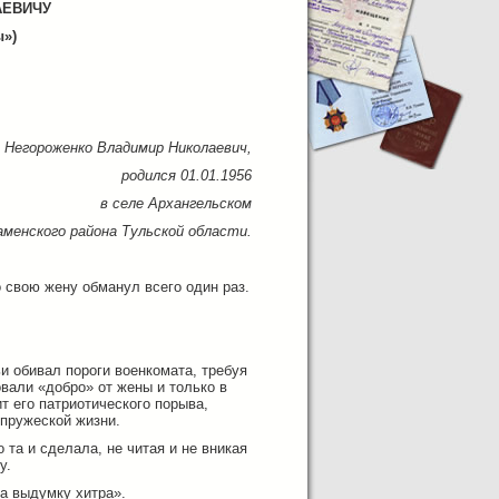
АЕВИЧУ
ы»)
Негороженко Владимир Николаевич,
родился 01.01.1956
в селе Архангельском
аменского района Тульской области.
 свою жену обманул всего один раз.
и обивал пороги военкомата, требуя
али «добро» от жены и только в
ит его патриотического порыва,
упружеской жизни.
та и сделала, не читая и не вникая
у.
на выдумку хитра».