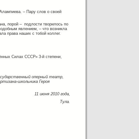
 Алампиева. – Пару слов о своей
ана, порой – подлости творилось по
подобным явлением, – что возникла
ла права наших с тобой коллег.
ённых Силах СССР» 3-й степени,
государственный оперный театр,
артизана-школьника Героя
11 июня 2010 года,
Тула.