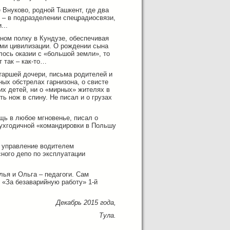
Внуково, родной Ташкент, где два
 – в подразделении спецрадиосвязи,
...
ном полку в Кундузе, обеспечивая
гами цивилизации. О рождении сына
лось оказии с «большой земли», то
 так – как-то…
таршей дочери, письма родителей и
ных обстрелах гарнизона, о свисте
их детей, ни о «мирных» жителях в
ь нож в спину. Не писал и о грузах
ощь в любое мгновенье, писал о
вухгодичной «командировки в Польшу
е управление водителем
ного депо по эксплуатации
лья и Ольга – педагоги. Сам
«За безаварийную работу» 1-й
Декабрь 2015 года,
Тула.