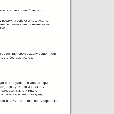
ого состава: или Иран, или
в воздух и войска оказались на
а-то и стала всем понятна наша
ану.
и советники свою задачу выполнили
порту без выстрелов.
да растянулась на добрых три с
ходилось учиться и служить
человеке, так или иначе
ие характеристики каждому.
такого внимательного, не смотрящего