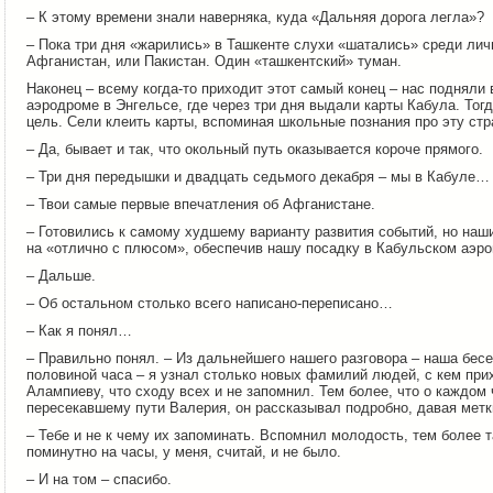
– К этому времени знали наверняка, куда «Дальняя дорога легла»?
– Пока три дня «жарились» в Ташкенте слухи «шатались» среди личн
Афганистан, или Пакистан. Один «ташкентский» туман.
Наконец – всему когда-то приходит этот самый конец – нас подняли 
аэродроме в Энгельсе, где через три дня выдали карты Кабула. Тогд
цель. Сели клеить карты, вспоминая школьные познания про эту стр
– Да, бывает и так, что окольный путь оказывается короче прямого.
– Три дня передышки и двадцать седьмого декабря – мы в Кабуле…
– Твои самые первые впечатления об Афганистане.
– Готовились к самому худшему варианту развития событий, но наш
на «отлично с плюсом», обеспечив нашу посадку в Кабульском аэро
– Дальше.
– Об остальном столько всего написано-переписано…
– Как я понял…
– Правильно понял. – Из дальнейшего нашего разговора – наша бесе
половиной часа – я узнал столько новых фамилий людей, с кем при
Алампиеву, что сходу всех и не запомнил. Тем более, что о каждом 
пересекавшему пути Валерия, он рассказывал подробно, давая метк
– Тебе и не к чему их запоминать. Вспомнил молодость, тем более 
поминутно на часы, у меня, считай, и не было.
– И на том – спасибо.