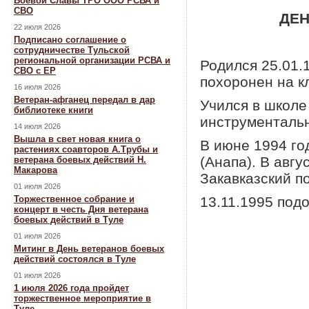
Боевой Славы ТРО ООО РСВА и
СВО
ДЕ
22 июля 2026
Подписано соглашение о
сотрудничестве Тульской
региональной организации РСВА и
Родился 25.01.1
СВО с ЕР
похоронен на к
16 июля 2026
Ветеран-афганец передал в дар
Учился в школе
библиотеке книги
инструментальн
14 июля 2026
Вышла в свет новая книга о
В июне 1994 го
растениях соавторов А.Трубы и
(Анапа). В авгу
ветерана боевых действий Н.
Макарова
Закавказский п
01 июля 2026
Торжественное собрание и
13.11.1995 под
концерт в честь Дня ветерана
боевых действий в Туле
01 июля 2026
Митинг в День ветеранов боевых
действий состоялся в Туле
01 июля 2026
1 июля 2026 года пройдет
торжественное мероприятие в
Туле